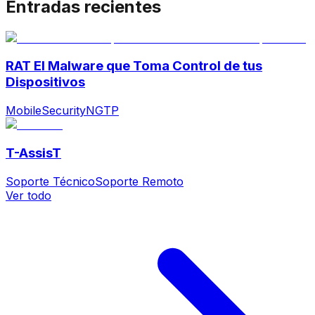
Entradas recientes
RAT El Malware que Toma Control de tus
Dispositivos
MobileSecurity
NGTP
T-AssisT
Soporte Técnico
Soporte Remoto
Ver todo