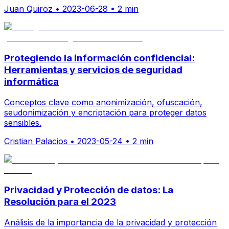
Juan Quiroz
•
2023-06-28
•
2 min
Protegiendo la información confidencial:
Herramientas y servicios de seguridad
informática
Conceptos clave como anonimización, ofuscación,
seudonimización y encriptación para proteger datos
sensibles.
Cristian Palacios
•
2023-05-24
•
2 min
Privacidad y Protección de datos: La
Resolución para el 2023
Análisis de la importancia de la privacidad y protección