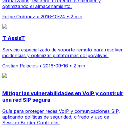
virtualizados, evitando el efecto I/O blender y
optimizando el almacenamiento.
Felipe Ordóñez
•
2016-10-24
•
2 min
T-AssisT
Servicio especializado de soporte remoto para resolver
incidencias y optimizar plataformas corporativas.
Cristian Palacios
•
2016-09-16
•
2 min
Mitigar las vulnerabilidades en VoIP y construir
una red SIP segura
Guía para proteger redes VoIP y comunicaciones SIP,
aplicando políticas de seguridad, cifrado y uso de
Session Border Controller.